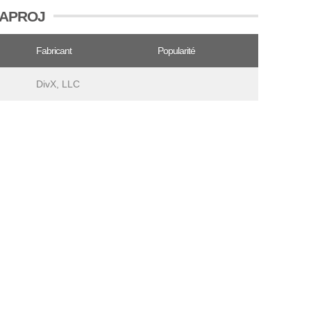
 DAPROJ
Fabricant
Popularité
DivX, LLC