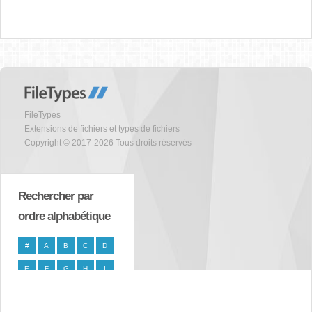
FileTypes
Extensions de fichiers et types de fichiers
Copyright © 2017-2026 Tous droits réservés
Rechercher par
ordre alphabétique
#
A
B
C
D
E
F
G
H
I
J
K
L
M
N