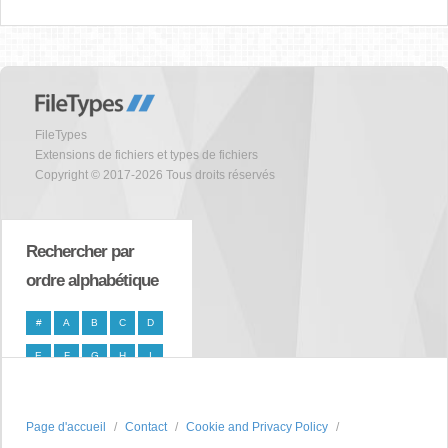
FileTypes
Extensions de fichiers et types de fichiers
Copyright © 2017-2026 Tous droits réservés
Rechercher par
ordre alphabétique
#
A
B
C
D
E
F
G
H
I
J
K
L
M
N
O
P
Q
R
S
Page d'accueil
Contact
Cookie and Privacy Policy