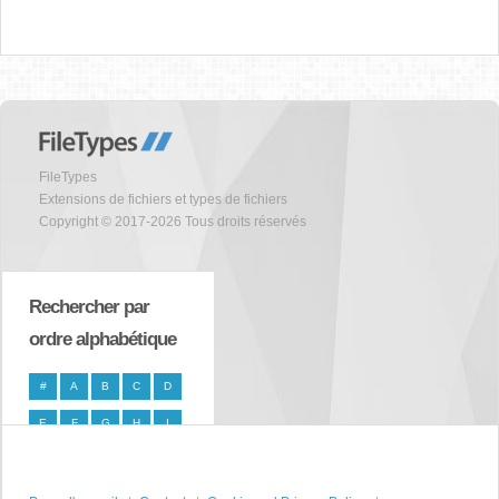
FileTypes
Extensions de fichiers et types de fichiers
Copyright © 2017-2026 Tous droits réservés
Rechercher par
ordre alphabétique
#
A
B
C
D
E
F
G
H
I
J
K
L
M
N
O
P
Q
R
S