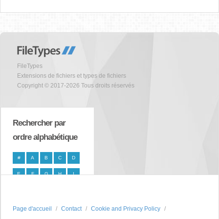
FileTypes
Extensions de fichiers et types de fichiers
Copyright © 2017-2026 Tous droits réservés
Rechercher par
ordre alphabétique
#
A
B
C
D
E
F
G
H
I
J
K
L
M
N
O
P
Q
R
S
Page d'accueil
Contact
Cookie and Privacy Policy