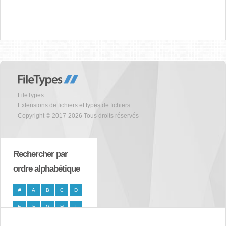
FileTypes
Extensions de fichiers et types de fichiers
Copyright © 2017-2026 Tous droits réservés
Rechercher par
ordre alphabétique
#
A
B
C
D
E
F
G
H
I
J
K
L
M
N