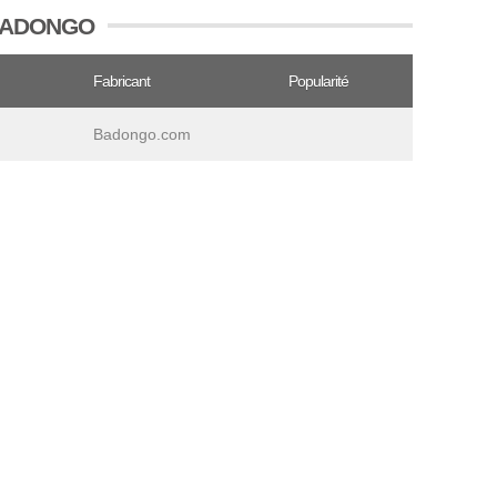
r BADONGO
Fabricant
Popularité
Badongo.com