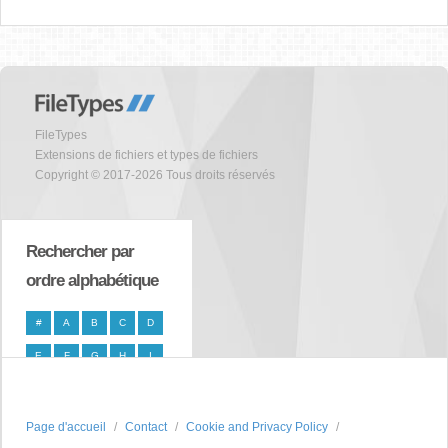
FileTypes
Extensions de fichiers et types de fichiers
Copyright © 2017-2026 Tous droits réservés
Rechercher par
ordre alphabétique
#
A
B
C
D
E
F
G
H
I
J
K
L
M
N
O
P
Q
R
S
Page d'accueil
Contact
Cookie and Privacy Policy