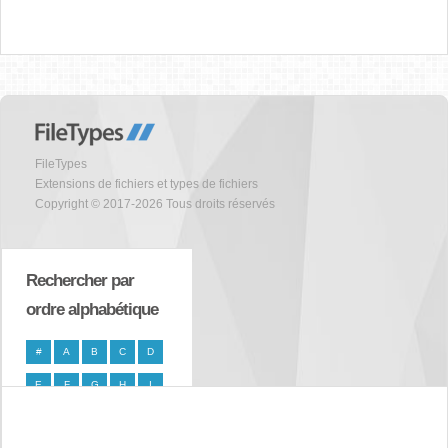
FileTypes
Extensions de fichiers et types de fichiers
Copyright © 2017-2026 Tous droits réservés
Rechercher par
ordre alphabétique
#
A
B
C
D
E
F
G
H
I
J
K
L
M
N