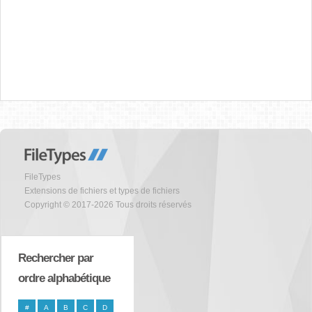
FileTypes
Extensions de fichiers et types de fichiers
Copyright © 2017-2026 Tous droits réservés
Rechercher par
ordre alphabétique
#
A
B
C
D