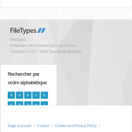
FileTypes
Extensions de fichiers et types de fichiers
Copyright © 2017-2026 Tous droits réservés
Rechercher par
ordre alphabétique
#
A
B
C
D
E
F
G
H
I
J
K
L
M
N
O
P
Q
R
S
Page d'accueil
Contact
Cookie and Privacy Policy