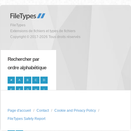
FileTypes
Extensions de fichiers et types de fichiers
Copyright © 2017-2026 Tous droits réservés
Rechercher par
ordre alphabétique
#
A
B
C
D
E
F
G
H
I
J
K
L
M
N
O
P
Q
R
S
Page d'accueil
Contact
Cookie and Privacy Policy
FileTypes Safety Report
T
U
V
W
X
Y
Z