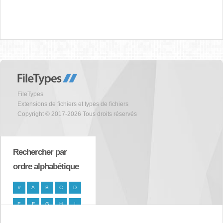
FileTypes
Extensions de fichiers et types de fichiers
Copyright © 2017-2026 Tous droits réservés
Rechercher par
ordre alphabétique
#
A
B
C
D
E
F
G
H
I
J
K
L
M
N