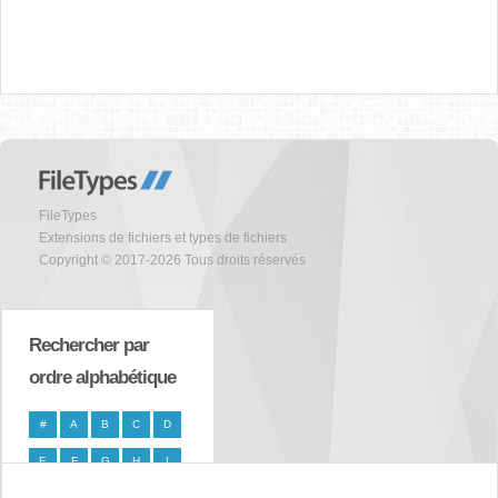
FileTypes
Extensions de fichiers et types de fichiers
Copyright © 2017-2026 Tous droits réservés
Rechercher par
ordre alphabétique
#
A
B
C
D
E
F
G
H
I
J
K
L
M
N