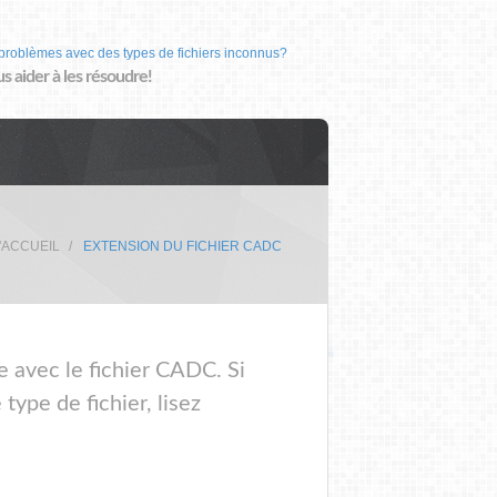
problèmes avec des types de fichiers inconnus?
us aider à les résoudre!
'ACCUEIL
EXTENSION DU FICHIER CADC
e avec le fichier CADC. Si
ype de fichier, lisez