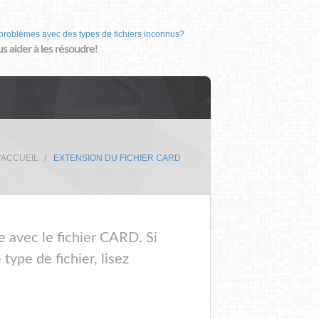
problèmes avec des types de fichiers inconnus?
us aider à les résoudre!
'ACCUEIL
EXTENSION DU FICHIER CARD
e avec le fichier CARD. Si
ype de fichier, lisez