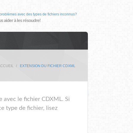
problèmes avec des types de fichiers inconnus?
us aider à les résoudre!
ACCUEIL
EXTENSION DU FICHIER CDXML
me avec le fichier CDXML. Si
 type de fichier, lisez