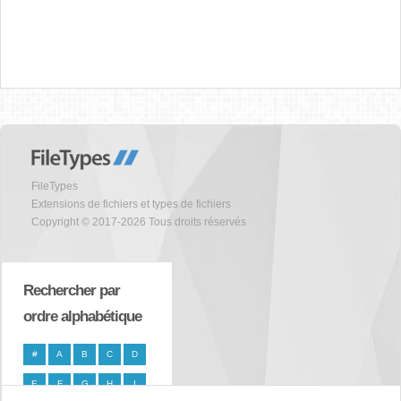
FileTypes
Extensions de fichiers et types de fichiers
Copyright © 2017-2026 Tous droits réservés
Rechercher par
ordre alphabétique
#
A
B
C
D
E
F
G
H
I