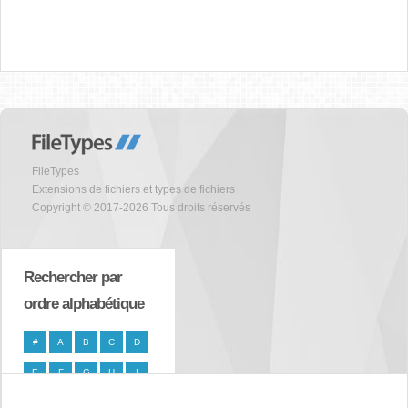
FileTypes
Extensions de fichiers et types de fichiers
Copyright © 2017-2026 Tous droits réservés
Rechercher par
ordre alphabétique
#
A
B
C
D
E
F
G
H
I
J
K
L
M
N