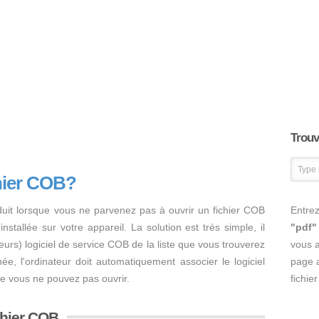
Trouve
hier COB?
duit lorsque vous ne parvenez pas à ouvrir un fichier COB
Entrez
nstallée sur votre appareil. La solution est très simple, il
"pdf"
usieurs) logiciel de service COB de la liste que vous trouverez
vous 
inée, l'ordinateur doit automatiquement associer le logiciel
page a
ue vous ne pouvez pas ouvrir.
fichie
ichier COB