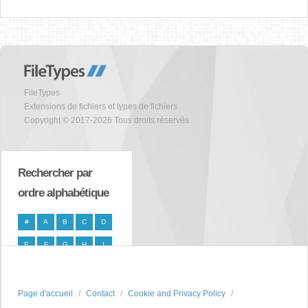
FileTypes
Extensions de fichiers et types de fichiers
Copyright © 2017-2026 Tous droits réservés
Rechercher par
ordre alphabétique
#
A
B
C
D
E
F
G
H
I
J
K
L
M
N
O
P
Q
R
S
Page d'accueil
Contact
Cookie and Privacy Policy