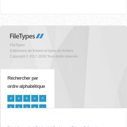
FileTypes
Extensions de fichiers et types de fichiers
Copyright © 2017-2026 Tous droits réservés
Rechercher par
ordre alphabétique
#
A
B
C
D
E
F
G
H
I
J
K
L
M
N
O
P
Q
R
S