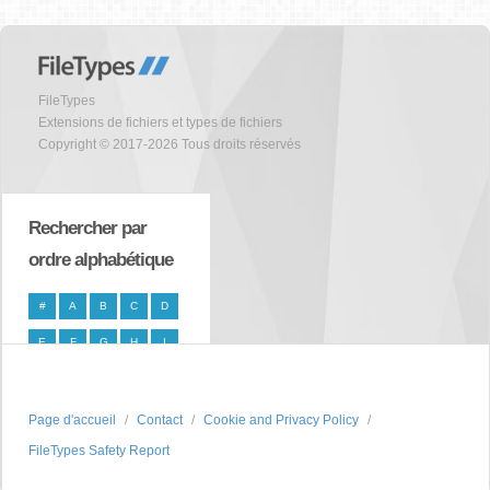
FileTypes
Extensions de fichiers et types de fichiers
Copyright © 2017-2026 Tous droits réservés
Rechercher par
ordre alphabétique
#
A
B
C
D
E
F
G
H
I
J
K
L
M
N
O
P
Q
R
S
Page d'accueil
Contact
Cookie and Privacy Policy
FileTypes Safety Report
T
U
V
W
X
Y
Z