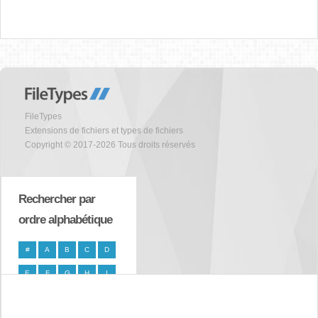
FileTypes
Extensions de fichiers et types de fichiers
Copyright © 2017-2026 Tous droits réservés
Rechercher par
ordre alphabétique
#
A
B
C
D
E
F
G
H
I
J
K
L
M
N