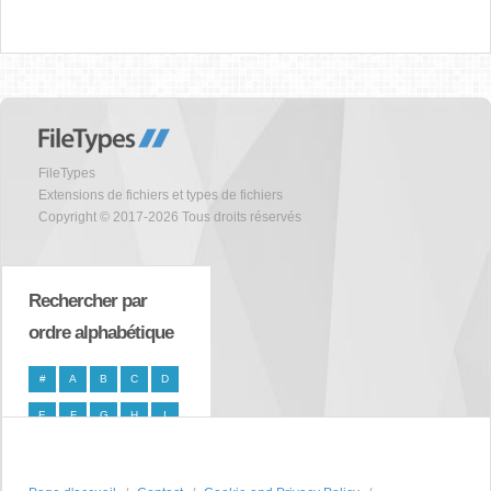
FileTypes
Extensions de fichiers et types de fichiers
Copyright © 2017-2026 Tous droits réservés
Rechercher par
ordre alphabétique
#
A
B
C
D
E
F
G
H
I
J
K
L
M
N
O
P
Q
R
S