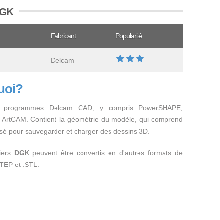
DGK
Fabricant
Popularité
Delcam
quoi?
les programmes Delcam CAD, y compris PowerSHAPE,
ArtCAM. Contient la géométrie du modèle, qui comprend
ilisé pour sauvegarder et charger des dessins 3D.
hiers
DGK
peuvent être convertis en d'autres formats de
STEP et .STL.