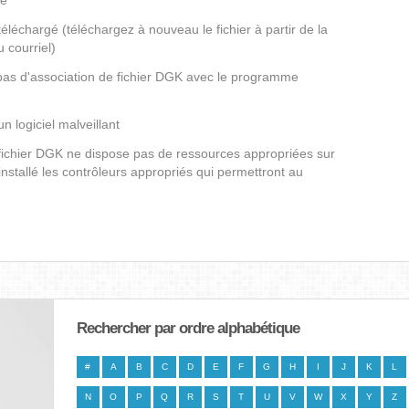
gé
éléchargé (téléchargez à nouveau le fichier à partir de la
 courriel)
 pas d'association de fichier DGK avec le programme
un logiciel malveillant
 fichier DGK ne dispose pas de ressources appropriées sur
nstallé les contrôleurs appropriés qui permettront au
Rechercher par ordre alphabétique
#
A
B
C
D
E
F
G
H
I
J
K
L
N
O
P
Q
R
S
T
U
V
W
X
Y
Z