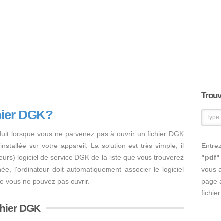
Trouve
hier DGK?
duit lorsque vous ne parvenez pas à ouvrir un fichier DGK
nstallée sur votre appareil. La solution est très simple, il
Entrez
usieurs) logiciel de service DGK de la liste que vous trouverez
"pdf"
inée, l'ordinateur doit automatiquement associer le logiciel
vous 
ue vous ne pouvez pas ouvrir.
page a
fichie
ichier DGK