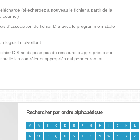
é
éléchargé (téléchargez à nouveau le fichier à partir de la
 courriel)
pas d'association de fichier DIS avec le programme installé
un logiciel malveillant
 fichier DIS ne dispose pas de ressources appropriées sur
nstallé les contrôleurs appropriés qui permettront au
Rechercher par ordre alphabétique
#
A
B
C
D
E
F
G
H
I
J
K
L
N
O
P
Q
R
S
T
U
V
W
X
Y
Z