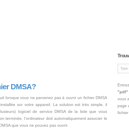
Trouve
chier DMSA?
Entrez
"pdf"
uit lorsque vous ne parvenez pas à ouvrir un fichier DMSA
vous 
nstallée sur votre appareil. La solution est très simple, il
page a
 plusieurs) logiciel de service DMSA de la liste que vous
fichie
ation terminée, l'ordinateur doit automatiquement associer le
er DMSA que vous ne pouvez pas ouvrir.