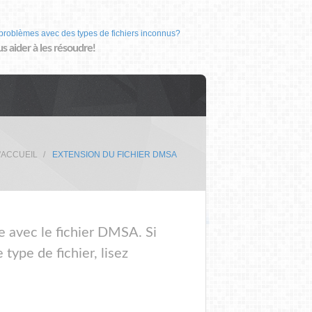
problèmes avec des types de fichiers inconnus?
us aider à les résoudre!
'ACCUEIL
EXTENSION DU FICHIER DMSA
e avec le fichier DMSA. Si
ype de fichier, lisez