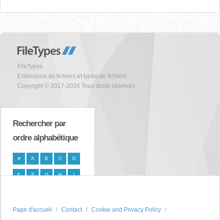
FileTypes
Extensions de fichiers et types de fichiers
Copyright © 2017-2026 Tous droits réservés
Rechercher par
ordre alphabétique
#
A
B
C
D
E
F
G
H
I
J
K
L
M
N
O
P
Q
R
S
Page d'accueil
Contact
Cookie and Privacy Policy