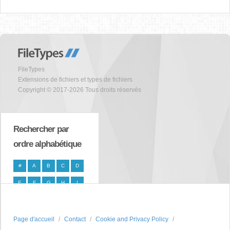
FileTypes
Extensions de fichiers et types de fichiers
Copyright © 2017-2026 Tous droits réservés
Rechercher par
ordre alphabétique
#
A
B
C
D
E
F
G
H
I
J
K
L
M
N
O
P
Q
R
S
Page d'accueil
Contact
Cookie and Privacy Policy