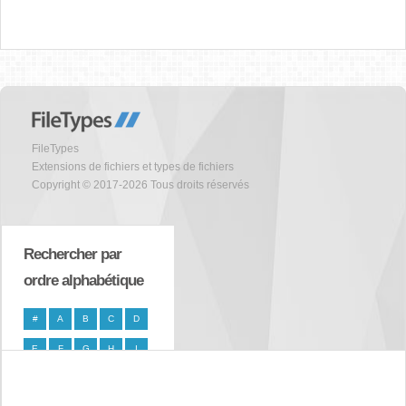
FileTypes
Extensions de fichiers et types de fichiers
Copyright © 2017-2026 Tous droits réservés
Rechercher par
ordre alphabétique
#
A
B
C
D
E
F
G
H
I
J
K
L
M
N