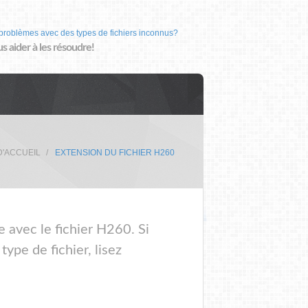
problèmes avec des types de fichiers inconnus?
us aider à les résoudre!
D'ACCUEIL
EXTENSION DU FICHIER H260
e avec le fichier H260. Si
ype de fichier, lisez