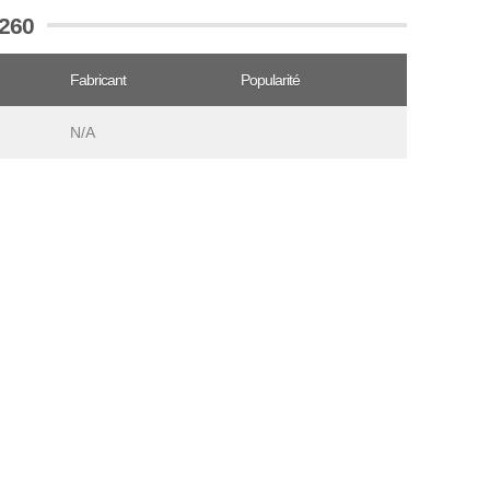
H260
Fabricant
Popularité
N/A