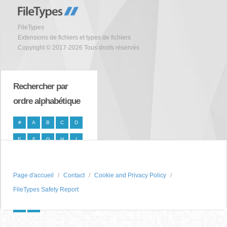
FileTypes
Extensions de fichiers et types de fichiers
Copyright © 2017-2026 Tous droits réservés
Rechercher par
ordre alphabétique
#
A
B
C
D
E
F
G
H
I
J
K
L
M
N
O
P
Q
R
S
Page d'accueil
Contact
Cookie and Privacy Policy
FileTypes Safety Report
T
U
V
W
X
Y
Z