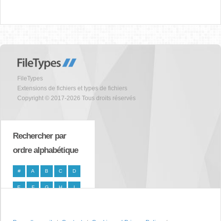
FileTypes
Extensions de fichiers et types de fichiers
Copyright © 2017-2026 Tous droits réservés
Rechercher par
ordre alphabétique
#
A
B
C
D
E
F
G
H
I
J
K
L
M
N
O
P
Q
R
S