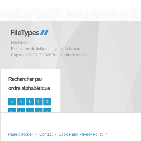
FileTypes
Extensions de fichiers et types de fichiers
Copyright © 2017-2026 Tous droits réservés
Rechercher par
ordre alphabétique
#
A
B
C
D
E
F
G
H
I
J
K
L
M
N
O
P
Q
R
S
Page d'accueil
Contact
Cookie and Privacy Policy