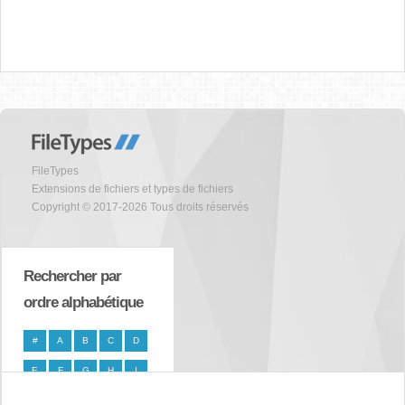
FileTypes
Extensions de fichiers et types de fichiers
Copyright © 2017-2026 Tous droits réservés
Rechercher par
ordre alphabétique
#
A
B
C
D
E
F
G
H
I
J
K
L
M
N