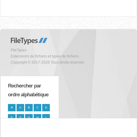
FileTypes
Extensions de fichiers et types de fichiers
Copyright © 2017-2026 Tous droits réservés
Rechercher par
ordre alphabétique
#
A
B
C
D
E
F
G
H
I
J
K
L
M
N