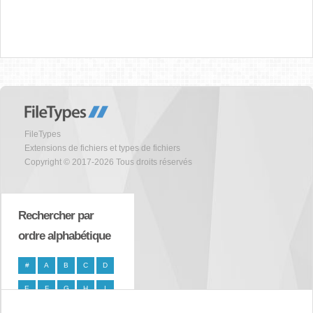
FileTypes
Extensions de fichiers et types de fichiers
Copyright © 2017-2026 Tous droits réservés
Rechercher par
ordre alphabétique
#
A
B
C
D
E
F
G
H
I
J
K
L
M
N