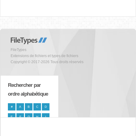
FileTypes
Extensions de fichiers et types de fichiers
Copyright © 2017-2026 Tous droits réservés
Rechercher par
ordre alphabétique
#
A
B
C
D
E
F
G
H
I
J
K
L
M
N