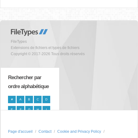
FileTypes
Extensions de fichiers et types de fichiers
Copyright © 2017-2026 Tous droits réservés
Rechercher par
ordre alphabétique
#
A
B
C
D
E
F
G
H
I
J
K
L
M
N
O
P
Q
R
S
Page d'accueil
Contact
Cookie and Privacy Policy