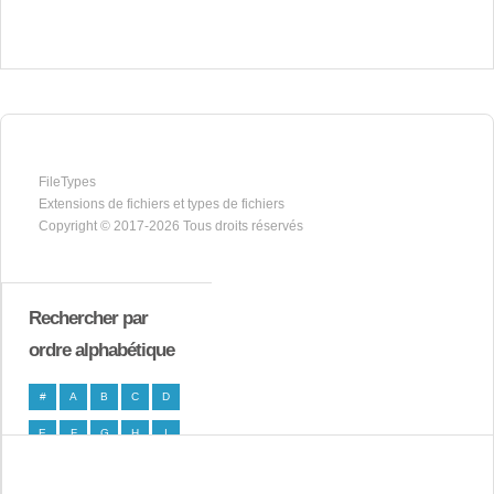
FileTypes
Extensions de fichiers et types de fichiers
Copyright © 2017-2026 Tous droits réservés
Rechercher par
ordre alphabétique
#
A
B
C
D
E
F
G
H
I
J
K
L
M
N