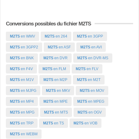
Conversions possibles du fichier M2TS
M2TS
en WMV
M2TS
en 264
M2TS
en 3GPP
M2TS
en 3GPP2
M2TS
en ASF
M2TS
en AVI
M2TS
en BNK
M2TS
en DVR
M2TS
en DVR-MS
M2TS
en F4V
M2TS
en FLM
M2TS
en FLV
M2TS
en M1V
M2TS
en M2P
M2TS
en M2T
M2TS
en MJPG
M2TS
en MKV
M2TS
en MOV
M2TS
en MP4
M2TS
en MPE
M2TS
en MPEG
M2TS
en MPG
M2TS
en MTS
M2TS
en OGV
M2TS
en TRP
M2TS
en TS
M2TS
en VOB
M2TS
en WEBM