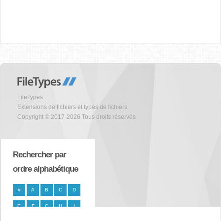
FileTypes
Extensions de fichiers et types de fichiers
Copyright © 2017-2026 Tous droits réservés
Rechercher par
ordre alphabétique
#
A
B
C
D
E
F
G
H
I