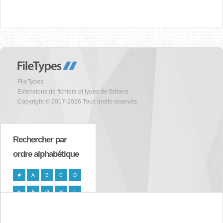
FileTypes
Extensions de fichiers et types de fichiers
Copyright © 2017-2026 Tous droits réservés
Rechercher par
ordre alphabétique
#
A
B
C
D
E
F
G
H
I
J
K
L
M
N