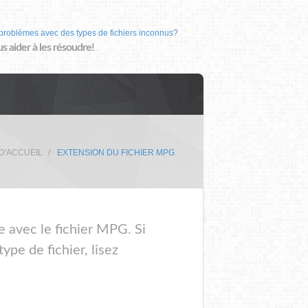
problèmes avec des types de fichiers inconnus?
us aider à les résoudre!
D'ACCUEIL
EXTENSION DU FICHIER MPG
e avec le fichier MPG. Si
pe de fichier, lisez