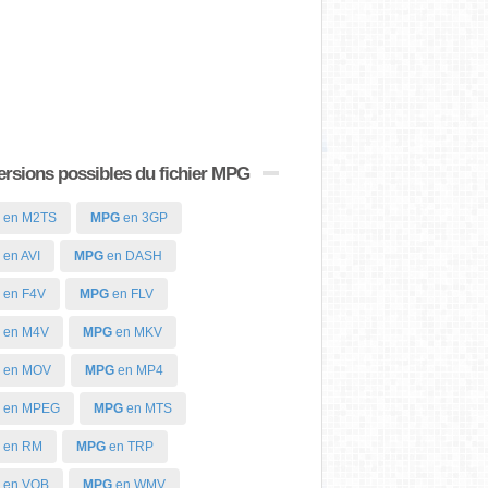
rsions possibles du fichier MPG
en M2TS
MPG
en 3GP
en AVI
MPG
en DASH
en F4V
MPG
en FLV
en M4V
MPG
en MKV
en MOV
MPG
en MP4
en MPEG
MPG
en MTS
en RM
MPG
en TRP
en VOB
MPG
en WMV