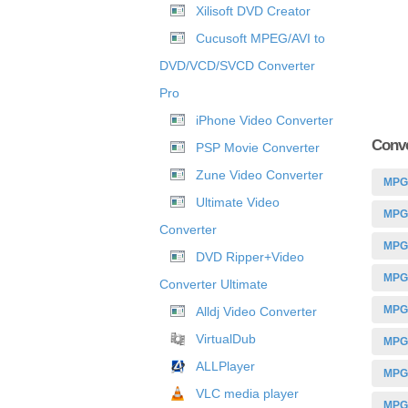
Xilisoft DVD Creator
Cucusoft MPEG/AVI to
DVD/VCD/SVCD Converter
Pro
iPhone Video Converter
Conve
PSP Movie Converter
Zune Video Converter
MPG
Ultimate Video
MPG
Converter
MPG
DVD Ripper+Video
MPG
Converter Ultimate
MPG
Alldj Video Converter
VirtualDub
MPG
ALLPlayer
MPG
VLC media player
MPG