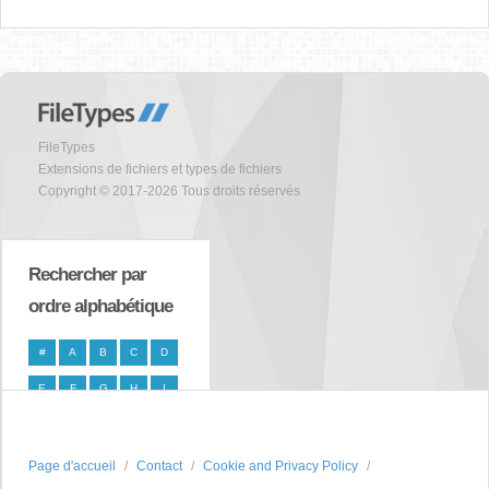
FileTypes
Extensions de fichiers et types de fichiers
Copyright © 2017-2026 Tous droits réservés
Rechercher par
ordre alphabétique
#
A
B
C
D
E
F
G
H
I
J
K
L
M
N
O
P
Q
R
S
Page d'accueil
Contact
Cookie and Privacy Policy