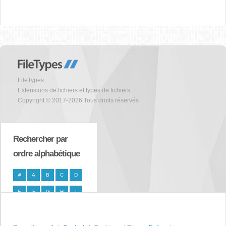
FileTypes
Extensions de fichiers et types de fichiers
Copyright © 2017-2026 Tous droits réservés
Rechercher par
ordre alphabétique
#
A
B
C
D
E
F
G
H
I
J
K
L
M
N
O
P
Q
R
S