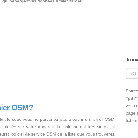
 qui hébergent les données à télécharger.
Trouve
Entrez
"pdf"
hier OSM?
vous 
page a
duit lorsque vous ne parvenez pas à ouvrir un fichier OSM
fichie
nstallée sur votre appareil. La solution est très simple, il
usieurs) logiciel de service OSM de la liste que vous trouverez