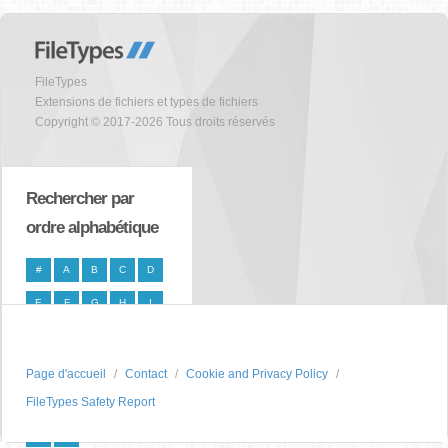
FileTypes
Extensions de fichiers et types de fichiers
Copyright © 2017-2026 Tous droits réservés
Rechercher par
ordre alphabétique
#
A
B
C
D
E
F
G
H
I
J
K
L
M
N
O
P
Q
R
S
Page d'accueil
Contact
Cookie and Privacy Policy
FileTypes Safety Report
T
U
V
W
X
Y
Z