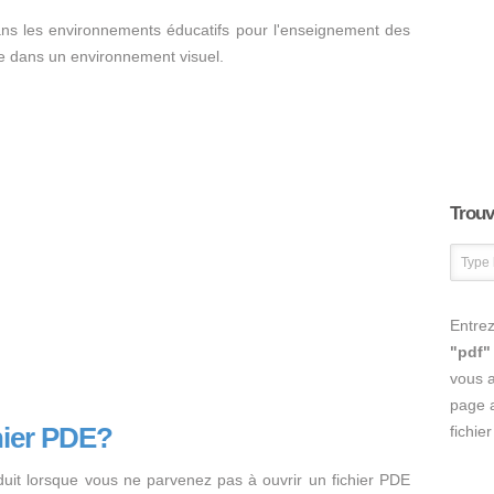
ans les environnements éducatifs pour l'enseignement des
 dans un environnement visuel.
Trouve
Entrez
"pdf"
vous 
page a
hier PDE?
fichie
duit lorsque vous ne parvenez pas à ouvrir un fichier PDE