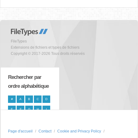
FileTypes
Extensions de fichiers et types de fichiers
Copyright © 2017-2026 Tous droits réservés
Rechercher par
ordre alphabétique
#
A
B
C
D
E
F
G
H
I
J
K
L
M
N
O
P
Q
R
S
Page d'accueil
Contact
Cookie and Privacy Policy